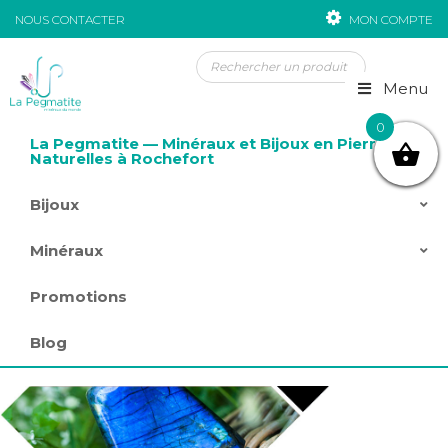
NOUS CONTACTER
MON COMPTE
Passer au contenu
Menu
0
La Pegmatite — Minéraux et Bijoux en Pierres
Naturelles à Rochefort
Bijoux
Minéraux
Promotions
Blog