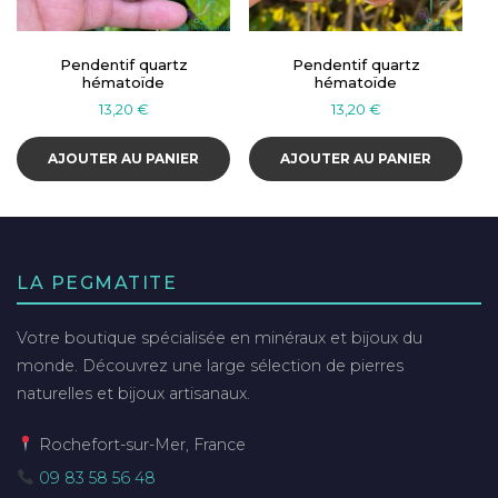
Pendentif quartz
Pendentif quartz
hématoïde
hématoïde
13,20
€
13,20
€
AJOUTER AU PANIER
AJOUTER AU PANIER
LA PEGMATITE
Votre boutique spécialisée en minéraux et bijoux du
monde. Découvrez une large sélection de pierres
naturelles et bijoux artisanaux.
Rochefort-sur-Mer, France
09 83 58 56 48