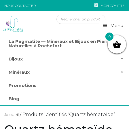
NOUS CONTACTER
MON COMPTE
Passer au contenu
Menu
0
La Pegmatite — Minéraux et Bijoux en Pierres
Naturelles à Rochefort
Bijoux
Minéraux
Promotions
Blog
/ Produits identifiés “Quartz hématoïde”
Accueil