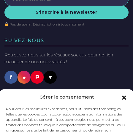
S'inscrire à la newsletter
Pas de spam. Désinscription à tout moment.
SUIVEZ-NOUS
Retrouvez-nous sur les réseaux sociaux pour ne rien
manquer de nos nouveautés !
f
●
P
▼
PAIEMENTS SÉCURISÉS
Gérer le consentement
VISA
Mastercard
PayPal
Pour offrir les meilleures expériences, nous utilisons des technologies
telles que les cookies pour stocker et/ou accéder aux informations des
appareils. Le fait de consentir à ces technologies nous permettra de
traiter des données telles que le comportement de navigation ou les ID
uniques sur ce site. Le fait de ne pas consentir ou de retirer son