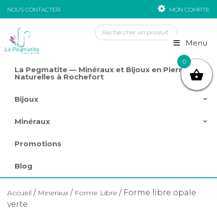
NOUS CONTACTER
MON COMPTE
Passer au contenu
Menu
0
La Pegmatite — Minéraux et Bijoux en Pierres
Naturelles à Rochefort
Bijoux
Minéraux
Promotions
Blog
/
/
/ Forme libre opale
Accueil
Mineraux
Forme Libre
verte