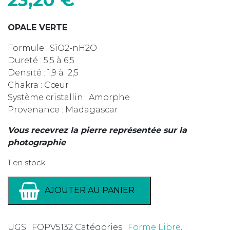
OPALE VERTE
Formule : SiO2-nH2O
Dureté : 5,5 à 6,5
Densité : 1,9 à 2,5
Chakra : Cœur
Système cristallin : Amorphe
Provenance : Madagascar
Vous recevrez la pierre représentée sur la
photographie
1 en stock
AJOUTER AU PANIER
UGS :
FOPV5132
Catégories :
Forme Libre
,