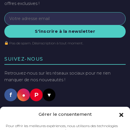
offres exclusives !
S'inscrire à la newsletter
Pas de spam. Désinscription à tout moment.
SUIVEZ-NOUS
Retrouvez-nous sur les réseaux sociaux pour ne rien
manquer de nos nouveautés !
f
●
P
▼
PAIEMENTS SÉCURISÉS
Gérer le consentement
VISA
Mastercard
PayPal
Pour offrir les meilleures expériences, nous utilisons des technologies