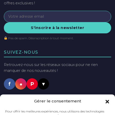
offres exclusives !
S'inscrire à la newsletter
Pas de spam. Désinscription à tout moment.
SUIVEZ-NOUS
Retrouvez-nous sur les réseaux sociaux pour ne rien
manquer de nos nouveautés !
f
●
P
▼
PAIEMENTS SÉCURISÉS
Gérer le consentement
VISA
Mastercard
PayPal
Pour offrir les meilleures expériences, nous utilisons des technologies