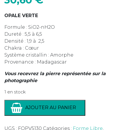
OPALE VERTE
Formule : SiO2-nH2O
Dureté : 5,5 à 6,5
Densité : 1,9 à 2,5
Chakra : Cœur
Système cristallin : Amorphe
Provenance : Madagascar
Vous recevrez la pierre représentée sur la
photographie
1 en stock
AJOUTER AU PANIER
UGS :
FOPV5130
Catégories :
Forme Libre
,