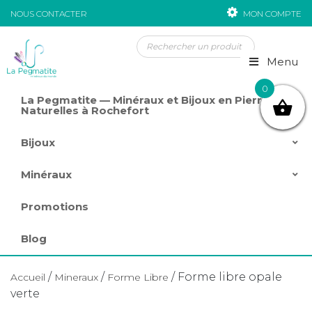
NOUS CONTACTER
MON COMPTE
Passer au contenu
Menu
0
La Pegmatite — Minéraux et Bijoux en Pierres
Naturelles à Rochefort
Bijoux
Minéraux
Promotions
Blog
/
/
/ Forme libre opale
Accueil
Mineraux
Forme Libre
verte