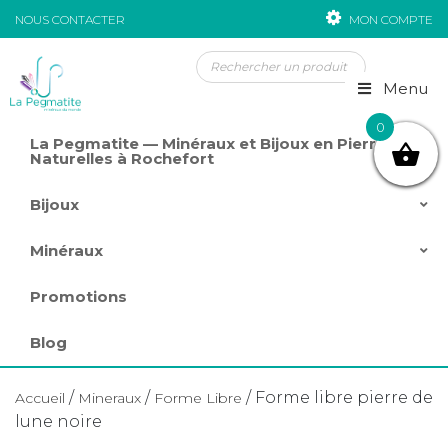
NOUS CONTACTER
MON COMPTE
Passer au contenu
Menu
0
La Pegmatite — Minéraux et Bijoux en Pierres
Naturelles à Rochefort
Bijoux
Minéraux
Promotions
Blog
/
/
/ Forme libre pierre de
Accueil
Mineraux
Forme Libre
lune noire