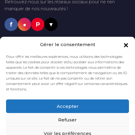
Retrouvez-nous sur les réseaux sociaux pour ne rien
manquer de nos nouveautés !
f
●
P
▼
PAIEMENTS SÉCURISÉS
Gérer le consentement
VISA
Mastercard
PayPal
Pour offrir les meilleures expériences, nous utilisons des technologies
telles que les cookies pour stocker et/ou accéder aux informations des
appareils. Le fait de consentir à ces technologies nous permettra de
traiter des données telles que le comportement de navigation ou les ID
uniques sur ce site. Le fait de ne pas consentir ou de retirer son
LIVRAISON GRATUITE
DÈS 60€
DÉLAI DE LIVRAISON
2 à 5 JOURS
consentement peut avoir un effet négatif sur certaines caractéristiques
D'ACHAT*
et fonctions.
*En France métropolitaine
Accepter
PAIEMENT
SÉCURISÉ
Refuser
Voir les préférences