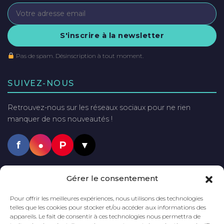
S'inscrire à la newsletter
Pas de spam. Désinscription à tout moment.
SUIVEZ-NOUS
Retrouvez-nous sur les réseaux sociaux pour ne rien
manquer de nos nouveautés !
f
●
P
▼
PAIEMENTS SÉCURISÉS
Gérer le consentement
VISA
Mastercard
PayPal
Pour offrir les meilleures expériences, nous utilisons des technologies
telles que les cookies pour stocker et/ou accéder aux informations des
appareils. Le fait de consentir à ces technologies nous permettra de