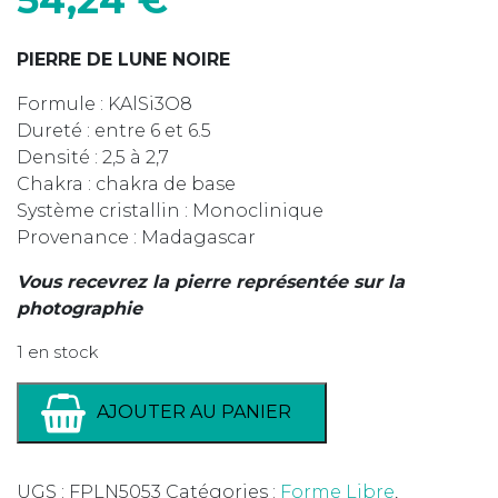
PIERRE DE LUNE NOIRE
Formule : KAlSi3O8
Dureté : entre 6 et 6.5
Densité : 2,5 à 2,7
Chakra : chakra de base
Système cristallin : Monoclinique
Provenance : Madagascar
Vous recevrez la pierre représentée sur la
photographie
1 en stock
AJOUTER AU PANIER
UGS :
FPLN5053
Catégories :
Forme Libre
,