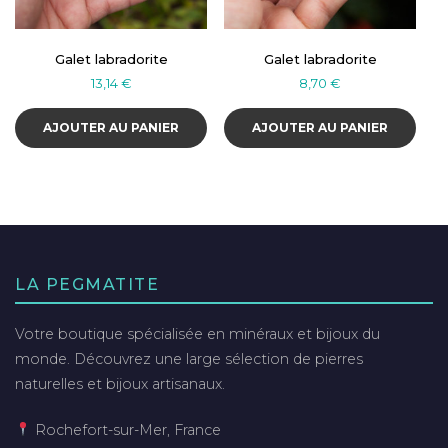
Galet labradorite
Galet labradorite
13,14
€
8,70
€
AJOUTER AU PANIER
AJOUTER AU PANIER
LA PEGMATITE
Votre boutique spécialisée en minéraux et bijoux du
monde. Découvrez une large sélection de pierres
naturelles et bijoux artisanaux.
Rochefort-sur-Mer, France