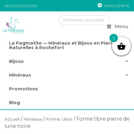
NOUS CONTACTER
MON COMPTE
Passer au contenu
Menu
0
La Pegmatite — Minéraux et Bijoux en Pierres
Naturelles à Rochefort
Bijoux
Minéraux
Promotions
Blog
/
/
/ Forme libre pierre de
Accueil
Mineraux
Forme Libre
lune noire