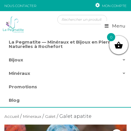
NOUS CONTACTER
MON COMPTE
Passer au contenu
Menu
0
La Pegmatite — Minéraux et Bijoux en Pierres
Naturelles à Rochefort
Bijoux
Minéraux
Promotions
Blog
/
/
/ Galet apatite
Accueil
Mineraux
Galet