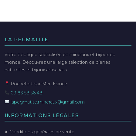
LA PEGMATITE
Votre boutique spécialisée en minéraux et bijoux du
monde. Découvrez une large sélection de pierres
naturelles et bijoux artisanaux.
Rochefort-sur-Mer, France
09 83 58 56 48
lapegmatite.mineraux@gmail.com
INFORMATIONS LÉGALES
➤ Conditions générales de vente