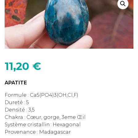
11,20
€
APATITE
Formule : Ca5(PO4)3(OH,Cl,F)
Dureté : 5
Densité : 3,5
Chakra : Cœur, gorge, 3eme Œil
Système cristallin : Hexagonal
Provenance : Madagascar