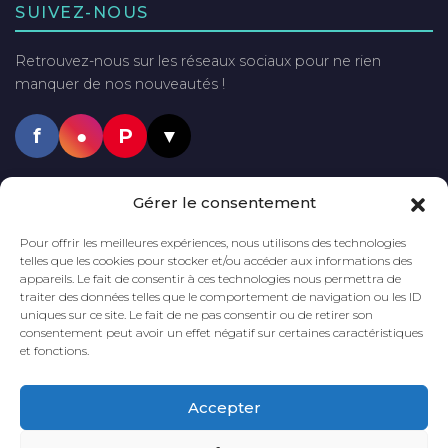
SUIVEZ-NOUS
Retrouvez-nous sur les réseaux sociaux pour ne rien
manquer de nos nouveautés !
f
●
P
▼
PAIEMENTS SÉCURISÉS
Gérer le consentement
VISA
Mastercard
PayPal
Pour offrir les meilleures expériences, nous utilisons des technologies
telles que les cookies pour stocker et/ou accéder aux informations des
appareils. Le fait de consentir à ces technologies nous permettra de
traiter des données telles que le comportement de navigation ou les ID
uniques sur ce site. Le fait de ne pas consentir ou de retirer son
LIVRAISON GRATUITE
DÈS 60€
DÉLAI DE LIVRAISON
2 à 5 JOURS
consentement peut avoir un effet négatif sur certaines caractéristiques
D'ACHAT*
et fonctions.
*En France métropolitaine
Accepter
PAIEMENT
SÉCURISÉ