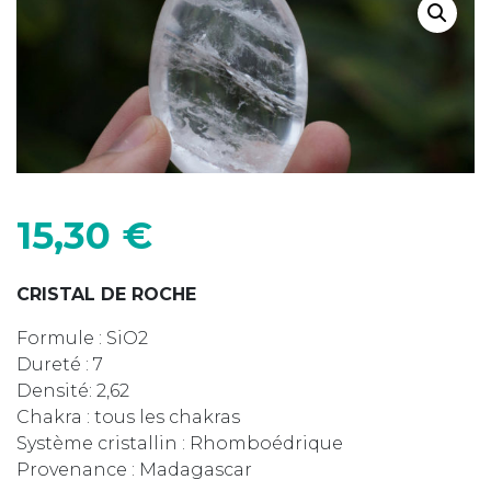
15,30
€
CRISTAL DE ROCHE
Formule : SiO2
Dureté : 7
Densité: 2,62
Chakra : tous les chakras
Système cristallin : Rhomboédrique
Provenance : Madagascar