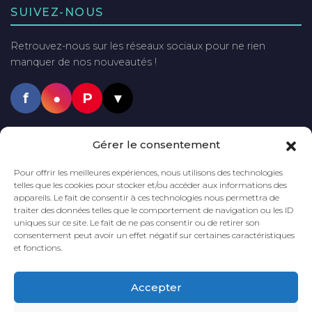
SUIVEZ-NOUS
Retrouvez-nous sur les réseaux sociaux pour ne rien
manquer de nos nouveautés !
f
●
P
▼
PAIEMENTS SÉCURISÉS
Gérer le consentement
VISA
Mastercard
PayPal
Pour offrir les meilleures expériences, nous utilisons des technologies
telles que les cookies pour stocker et/ou accéder aux informations des
appareils. Le fait de consentir à ces technologies nous permettra de
traiter des données telles que le comportement de navigation ou les ID
uniques sur ce site. Le fait de ne pas consentir ou de retirer son
LIVRAISON GRATUITE
DÈS 60€
DÉLAI DE LIVRAISON
2 à 5 JOURS
consentement peut avoir un effet négatif sur certaines caractéristiques
D'ACHAT*
et fonctions.
*En France métropolitaine
Accepter
PAIEMENT
SÉCURISÉ