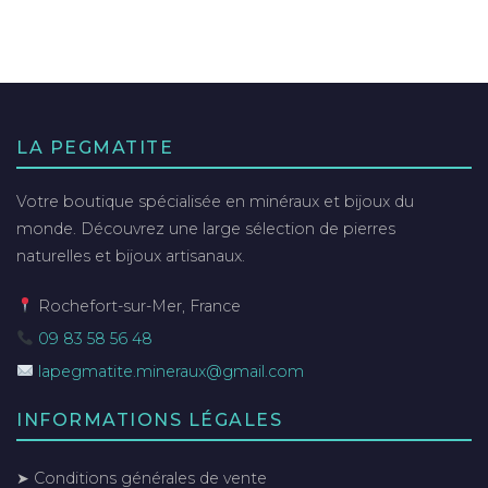
LA PEGMATITE
Votre boutique spécialisée en minéraux et bijoux du
monde. Découvrez une large sélection de pierres
naturelles et bijoux artisanaux.
Rochefort-sur-Mer, France
09 83 58 56 48
lapegmatite.mineraux@gmail.com
INFORMATIONS LÉGALES
➤ Conditions générales de vente