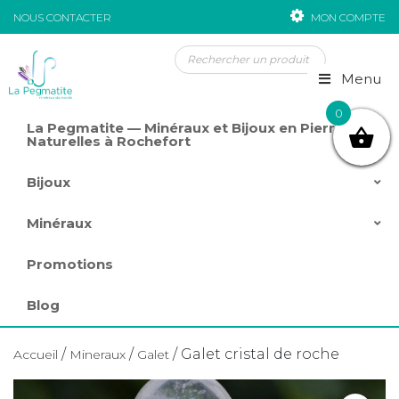
NOUS CONTACTER
MON COMPTE
Passer au contenu
Menu
0
La Pegmatite — Minéraux et Bijoux en Pierres
Naturelles à Rochefort
Bijoux
Minéraux
Promotions
Blog
/
/
/ Galet cristal de roche
Accueil
Mineraux
Galet