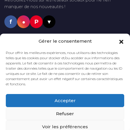
manquer de nos nouveautés !
f
●
P
▼
PAIEMENTS SÉCURISÉS
Gérer le consentement
VISA
Mastercard
PayPal
Pour offrir les meilleures expériences, nous utilisons des technologies
telles que les cookies pour stocker et/ou accéder aux informations des
appareils. Le fait de consentir à ces technologies nous permettra de
traiter des données telles que le comportement de navigation ou les ID
uniques sur ce site. Le fait de ne pas consentir ou de retirer son
LIVRAISON GRATUITE
DÈS 60€
DÉLAI DE LIVRAISON
2 à 5 JOURS
consentement peut avoir un effet négatif sur certaines caractéristiques
D'ACHAT*
et fonctions.
*En France métropolitaine
Accepter
PAIEMENT
SÉCURISÉ
Refuser
Voir les préférences