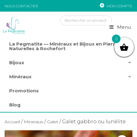
NOUS CONTACTER
MON COMPTE
Passer au contenu
Menu
0
La Pegmatite — Minéraux et Bijoux en Pierres
Naturelles à Rochefort
Bijoux
Minéraux
Promotions
Blog
/
/
/ Galet gabbro ou lunélite
Accueil
Mineraux
Galet