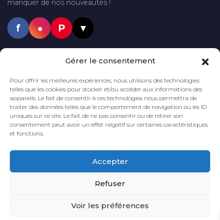
manquer de nos nouveautés !
f
●
P
▼
PAIEMENTS SÉCURISÉS
Gérer le consentement
VISA
Mastercard
PayPal
Pour offrir les meilleures expériences, nous utilisons des technologies
telles que les cookies pour stocker et/ou accéder aux informations des
appareils. Le fait de consentir à ces technologies nous permettra de
traiter des données telles que le comportement de navigation ou les ID
uniques sur ce site. Le fait de ne pas consentir ou de retirer son
LIVRAISON GRATUITE
DÈS 60€
DÉLAI DE LIVRAISON
2 à 5 JOURS
consentement peut avoir un effet négatif sur certaines caractéristiques
D'ACHAT*
et fonctions.
*En France métropolitaine
Accepter
PAIEMENT
SÉCURISÉ
Refuser
Voir les préférences
© 2026 La Pegmatite. Tous droits réservés.