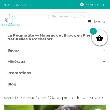
NOUS CONTACTER
MON COMPTE
Passer au contenu
Menu
0
La Pegmatite — Minéraux et Bijoux en Pierres
Naturelles à Rochefort
Bijoux
Minéraux
Promotions
Blog
/
/
/ Galet pierre de lune noire
Accueil
Mineraux
Galet