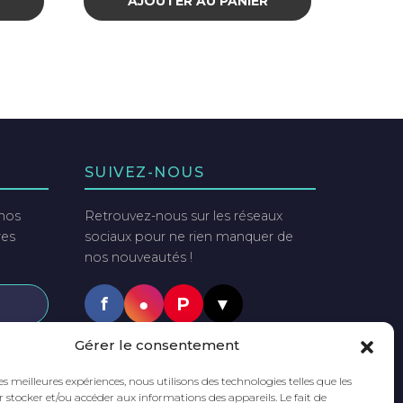
R
AJOUTER AU PANIER
SUIVEZ-NOUS
 nos
Retrouvez-nous sur les réseaux
res
sociaux pour ne rien manquer de
nos nouveautés !
f
●
P
▼
tter
Gérer le consentement
PAIEMENTS SÉCURISÉS
ut
les meilleures expériences, nous utilisons des technologies telles que les
VISA
Mastercard
PayPal
 stocker et/ou accéder aux informations des appareils. Le fait de