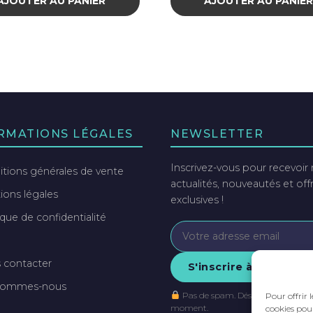
AJOUTER AU PANIER
AJOUTER AU PANIE
RMATIONS LÉGALES
NEWSLETTER
Inscrivez-vous pour recevoir
tions générales de vente
actualités, nouveautés et off
ons légales
exclusives !
ique de confidentialité
 contacter
S'inscrire à la newsle
sommes-nous
Pas de spam. Désinscription à to
Pour offrir 
moment.
cookies pour