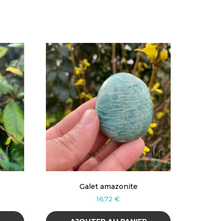
Galet amazonite
16,72
€