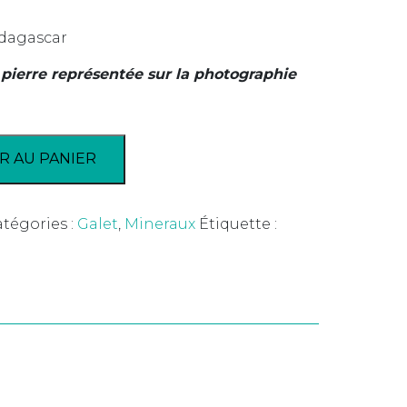
dagascar
 pierre représentée sur la photographie
R AU PANIER
tégories :
Galet
,
Mineraux
Étiquette :