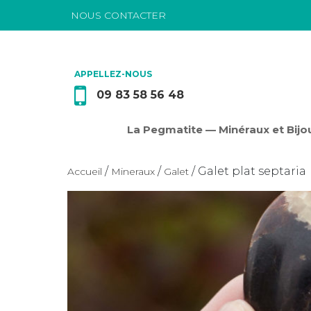
NOUS CONTACTER
Passer au contenu
APPELLEZ-NOUS
09 83 58 56 48
La Pegmatite — Minéraux et Bijou
/
/
/ Galet plat septaria
Accueil
Mineraux
Galet