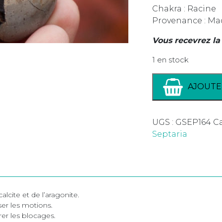
Chakra : Racine
Provenance : Ma
Vous recevrez la
1 en stock
AJOUTE
UGS :
GSEP164
Ca
Septaria
alcite et de l’aragonite.
iser les motions.
brer les blocages.