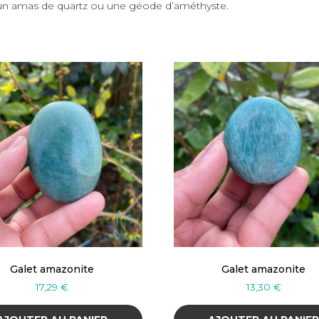
ns un amas de quartz ou une géode d’améthyste.
Galet amazonite
Galet amazonite
17,29
€
13,30
€