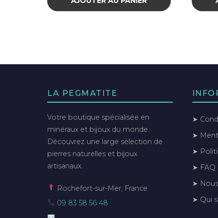
AJOUTER AU PANIER
LA PEGMATITE
INFO
Votre boutique spécialisée en
➤ Condi
minéraux et bijoux du monde.
➤ Menti
Découvrez une large sélection de
➤ Polit
pierres naturelles et bijoux
artisanaux.
➤ FAQ
➤ Nous
Rochefort-sur-Mer, France
➤ Qui 
09 83 58 56 48