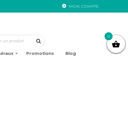
MON COMPTE
0
néraux
Promotions
Blog
3