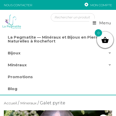
NOUS CONTACTER
MON COMPTE
Passer au contenu
Menu
0
La Pegmatite — Minéraux et Bijoux en Pierres
Naturelles à Rochefort
Bijoux
Minéraux
Promotions
Blog
/
/ Galet pyrite
Accueil
Mineraux