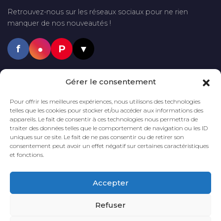
Retrouvez-nous sur les réseaux sociaux pour ne rien
manquer de nos nouveautés !
f
●
P
▼
PAIEMENTS SÉCURISÉS
Gérer le consentement
VISA
Mastercard
PayPal
Pour offrir les meilleures expériences, nous utilisons des technologies
telles que les cookies pour stocker et/ou accéder aux informations des
appareils. Le fait de consentir à ces technologies nous permettra de
traiter des données telles que le comportement de navigation ou les ID
uniques sur ce site. Le fait de ne pas consentir ou de retirer son
LIVRAISON GRATUITE
DÈS 60€
DÉLAI DE LIVRAISON
2 à 5 JOURS
consentement peut avoir un effet négatif sur certaines caractéristiques
D'ACHAT*
et fonctions.
*En France métropolitaine
Accepter
PAIEMENT
SÉCURISÉ
Refuser