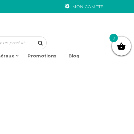
MON COMPTE
0
néraux
Promotions
Blog