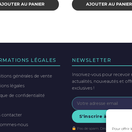
AJOUTER AU PANIER
AJOUTER AU PANIE
RMATIONS LÉGALES
NEWSLETTER
Inscrivez-vous pour recevoir
tions générales de vente
actualités, nouveautés et off
ons légales
exclusives !
ique de confidentialité
 contacter
S'inscrire à la newsle
sommes-nous
Pas de spam. Désinscription à to
Pour offrir 