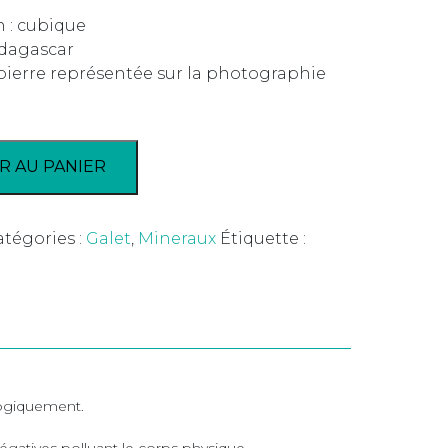
n : cubique
dagascar
 pierre représentée sur la photographie
R AU PANIER
tégories :
Galet
,
Mineraux
Étiquette :
ologiquement.
égatives polluant le corps physique.