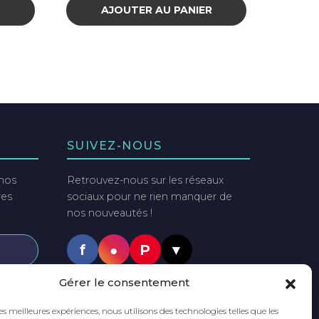
R
AJOUTER AU PANIER
SUIVEZ-NOUS
 nos
Retrouvez-nous sur les réseaux
res
sociaux pour ne rien manquer de
nos nouveautés !
f
●
P
▼
tter
Gérer le consentement
PAIEMENTS SÉCURISÉS
ut
les meilleures expériences, nous utilisons des technologies telles que les
VISA
Mastercard
PayPal