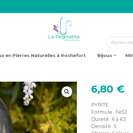
x en Pierres Naturelles à Rochefort
Bijoux
Mi
6,80
€
PYRITE
Formule : FeS2
Dureté : 6 à 6.5
Densité : 5