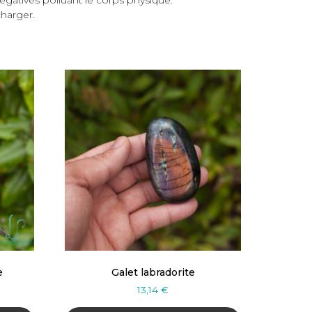
charger.
e
Galet labradorite
13,14
€