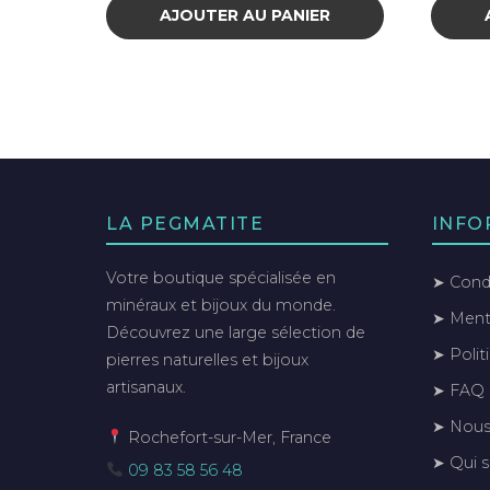
AJOUTER AU PANIER
LA PEGMATITE
INFO
Votre boutique spécialisée en
➤ Condi
minéraux et bijoux du monde.
➤ Menti
Découvrez une large sélection de
➤ Polit
pierres naturelles et bijoux
artisanaux.
➤ FAQ
➤ Nous
Rochefort-sur-Mer, France
➤ Qui 
09 83 58 56 48