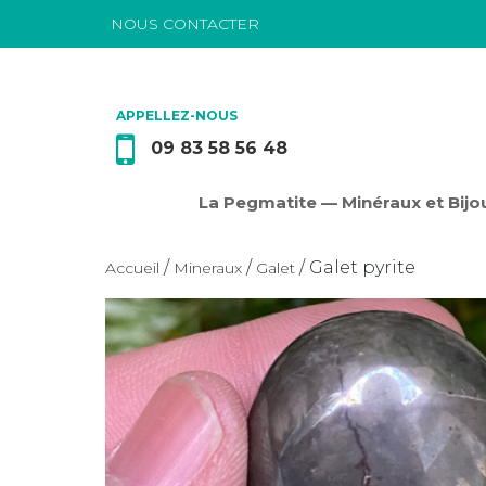
NOUS CONTACTER
Passer au contenu
APPELLEZ-NOUS
09 83 58 56 48
La Pegmatite — Minéraux et Bijou
/
/
/ Galet pyrite
Accueil
Mineraux
Galet