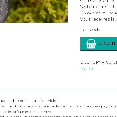
Chakra : Solaire
Système cristalli
Provenance : Ma
Vous recevrez la
1 en stock
AJOUTE
UGS :
GPYR190
Ca
Pyrite
traces d’arsenic, d’or et de nickel.
aire. Elle donne une vitalité et aide ceux qui sont fatigués psych
apacités créatives de l’homme.
ffet, elle crée un champ énergétique pour bloquer les énergies n