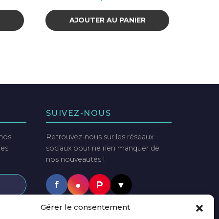
R
AJOUTER AU PANIER
SUIVEZ-NOUS
 nos
Retrouvez-nous sur les réseaux
res
sociaux pour ne rien manquer de
nos nouveautés !
f
●
P
▼
tter
Gérer le consentement
PAIEMENTS SÉCURISÉS