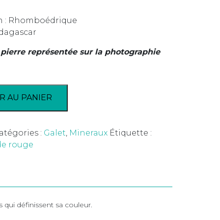
in : Rhomboédrique
dagascar
 pierre représentée sur la photographie
R AU PANIER
atégories :
Galet
,
Mineraux
Étiquette :
de rouge
 qui définissent sa couleur.