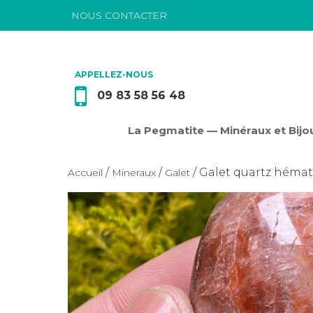
NOUS CONTACTER
Passer au contenu
APPELLEZ-NOUS
09 83 58 56 48
La Pegmatite — Minéraux et Bijou
/
/
/ Galet quartz héma
Accueil
Mineraux
Galet