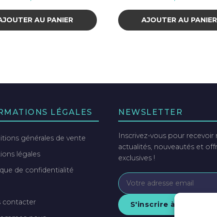
AJOUTER AU PANIER
AJOUTER AU PANIE
RMATIONS LÉGALES
NEWSLETTER
Inscrivez-vous pour recevoir
tions générales de vente
actualités, nouveautés et off
ons légales
exclusives !
ique de confidentialité
 contacter
S'inscrire à la newsle