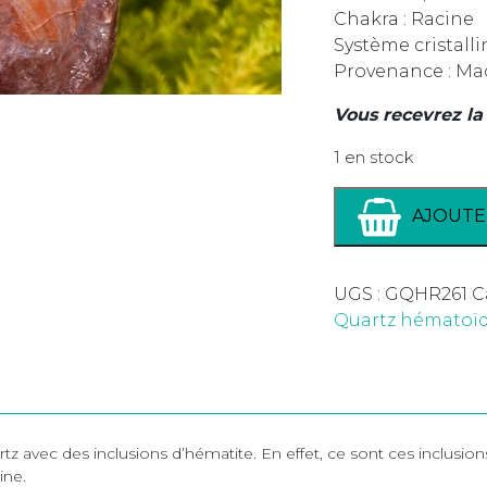
Chakra : Racine
Système cristall
Provenance : Ma
Vous recevrez la
1 en stock
AJOUTE
UGS :
GQHR261
C
Quartz hématoï
 avec des inclusions d’hématite. En effet, ce sont ces inclusions
ine.