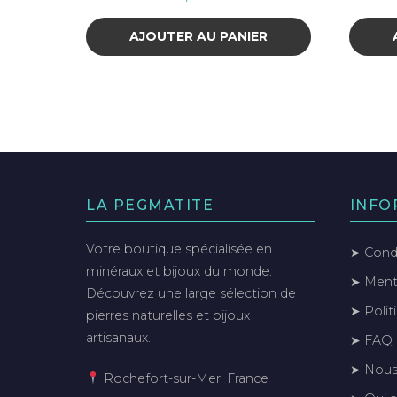
AJOUTER AU PANIER
LA PEGMATITE
INFO
Votre boutique spécialisée en
➤ Condi
minéraux et bijoux du monde.
➤ Menti
Découvrez une large sélection de
➤ Polit
pierres naturelles et bijoux
artisanaux.
➤ FAQ
➤ Nous
Rochefort-sur-Mer, France