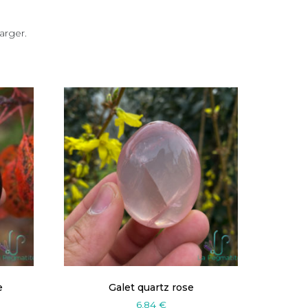
arger.
e
Galet quartz rose
6,84
€