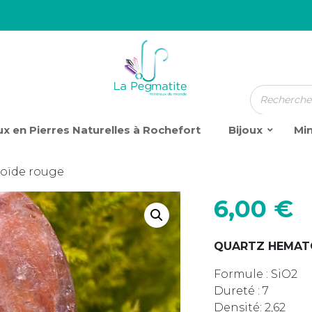
x en Pierres Naturelles à Rochefort
Bijoux
Mi
toïde rouge
6,00
€
QUARTZ HEMAT
Formule : SiO2
Dureté : 7
Densité: 2,62