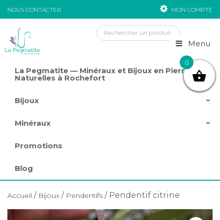
NOUS CONTACTER
MON COMPTE
Passer au contenu
Menu
0
La Pegmatite — Minéraux et Bijoux en Pierres
Naturelles à Rochefort
Bijoux
Minéraux
Promotions
Blog
/
/
/ Pendentif citrine
Accueil
Bijoux
Pendentifs