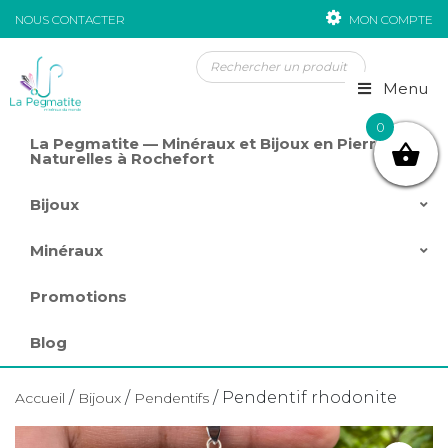
NOUS CONTACTER
MON COMPTE
Passer au contenu
Menu
0
La Pegmatite — Minéraux et Bijoux en Pierres
Naturelles à Rochefort
Bijoux
Minéraux
Promotions
Blog
/
/
/ Pendentif rhodonite
Accueil
Bijoux
Pendentifs