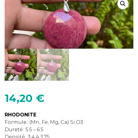
14,20
€
RHODONITE
Formule : (Mn, Fe, Mg, Ca) Si O3
Dureté : 5.5 – 6.5
Densité : 3.4 à 3.75