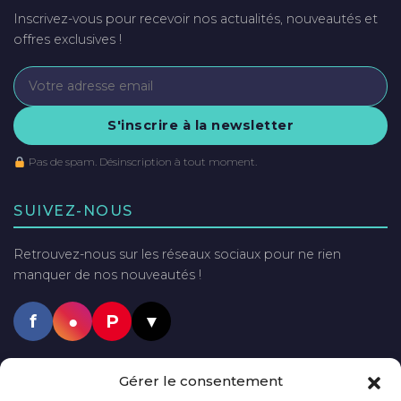
Inscrivez-vous pour recevoir nos actualités, nouveautés et
offres exclusives !
S'inscrire à la newsletter
Pas de spam. Désinscription à tout moment.
SUIVEZ-NOUS
Retrouvez-nous sur les réseaux sociaux pour ne rien
manquer de nos nouveautés !
f
●
P
▼
PAIEMENTS SÉCURISÉS
Gérer le consentement
VISA
Mastercard
PayPal