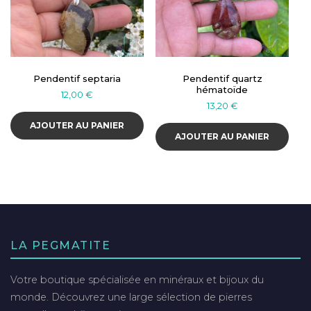
Pendentif septaria
Pendentif quartz
hématoïde
12,00
€
13,20
€
AJOUTER AU PANIER
AJOUTER AU PANIER
LA PEGMATITE
Votre boutique spécialisée en minéraux et bijoux du
monde. Découvrez une large sélection de pierres