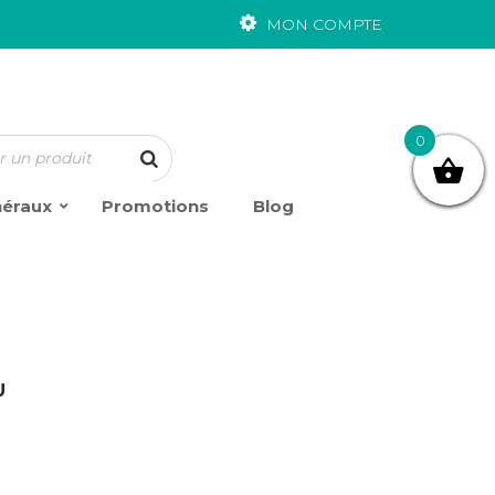
MON COMPTE
0
néraux
Promotions
Blog
U