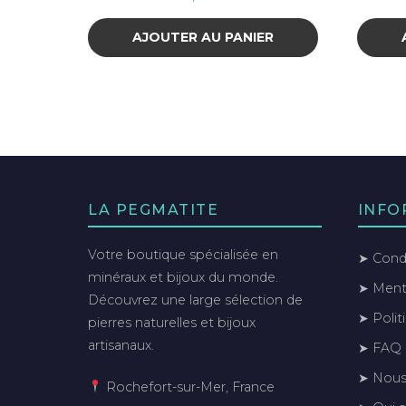
AJOUTER AU PANIER
LA PEGMATITE
INFO
Votre boutique spécialisée en
➤ Condi
minéraux et bijoux du monde.
➤ Menti
Découvrez une large sélection de
➤ Polit
pierres naturelles et bijoux
artisanaux.
➤ FAQ
➤ Nous
Rochefort-sur-Mer, France