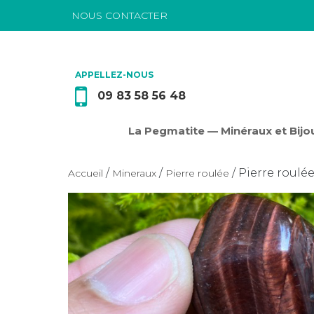
NOUS CONTACTER
Passer au contenu
APPELLEZ-NOUS
09 83 58 56 48
La Pegmatite — Minéraux et Bijou
/
/
/ Pierre roulé
Accueil
Mineraux
Pierre roulée