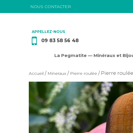
NOUS CONTACTER
Passer au contenu
APPELLEZ-NOUS
09 83 58 56 48
La Pegmatite — Minéraux et Bijou
/
/
/ Pierre roulée
Accueil
Mineraux
Pierre roulée