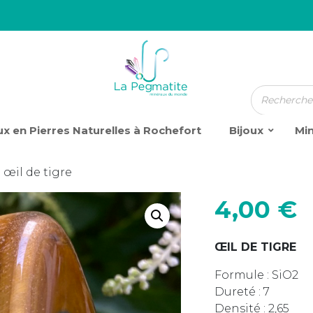
x en Pierres Naturelles à Rochefort
Bijoux
Mi
 œil de tigre
4,00
€
ŒIL
DE TIGRE
Formule : SiO2
Dureté : 7
Densité : 2,65