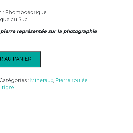
in : Rhomboédrique
ique du Sud
 pierre représentée sur la photographie
R AU PANIER
Catégories :
Mineraux
,
Pierre roulée
 tigre