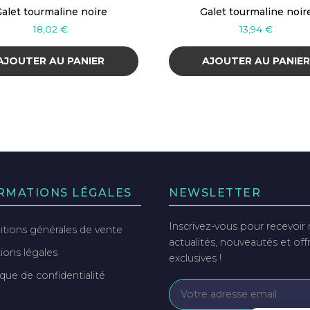
alet tourmaline noire
Galet tourmaline noir
18,02
€
13,94
€
AJOUTER AU PANIER
AJOUTER AU PANIE
RMATIONS LÉGALES
NEWSLETTER
Inscrivez-vous pour recevoir
tions générales de vente
actualités, nouveautés et off
ons légales
exclusives !
ique de confidentialité