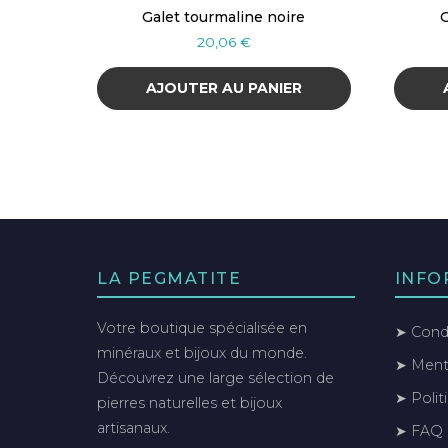
Galet tourmaline noire
G
20,06
€
AJOUTER AU PANIER
LA PEGMATITE
INFO
Votre boutique spécialisée en
➤ Condi
minéraux et bijoux du monde.
➤ Menti
Découvrez une large sélection de
➤ Polit
pierres naturelles et bijoux
artisanaux.
➤ FAQ