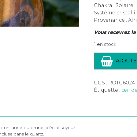
Chakra : Solaire
Système cristall
Provenance : Afr
Vous recevrez la
1 en stock
AJOUTE
UGS :
ROTG6024
Étiquette :
œil de
 brun jaune ou brune, d’éclat soyeux.
ncluse dans le quartz.