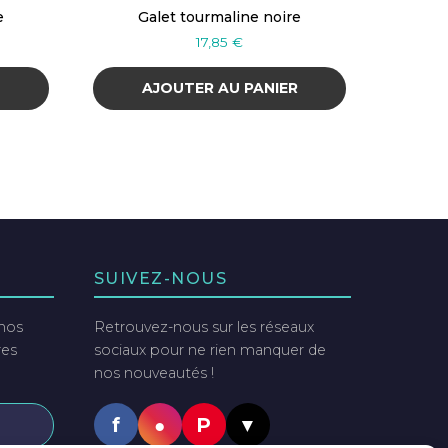
e
Galet tourmaline noire
17,85
€
R
AJOUTER AU PANIER
SUIVEZ-NOUS
 nos
Retrouvez-nous sur les réseaux
res
sociaux pour ne rien manquer de
nos nouveautés !
f
●
P
▼