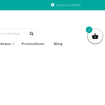
MON COMPTE
0
néraux
Promotions
Blog