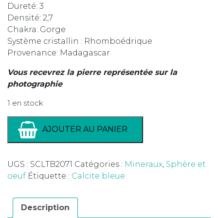
Dureté: 3
Densité: 2,7
Chakra: Gorge
Système cristallin : Rhomboédrique
Provenance: Madagascar
Vous recevrez la pierre représentée sur la
photographie
1 en stock
AJOUTER AU PANIER
UGS :
SCLTB2071
Catégories :
Mineraux
,
Sphère et
oeuf
Étiquette :
Calcite bleue
Description