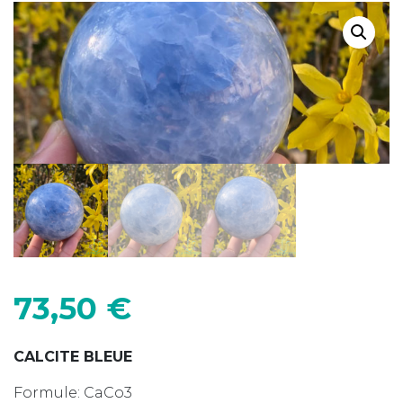
73,50
€
CALCITE BLEUE
Formule: CaCo3