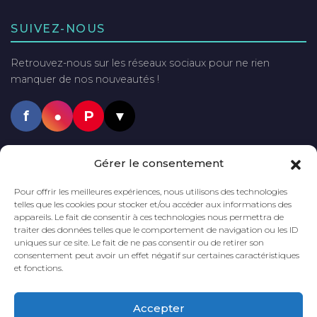
SUIVEZ-NOUS
Retrouvez-nous sur les réseaux sociaux pour ne rien
manquer de nos nouveautés !
f
●
P
▼
PAIEMENTS SÉCURISÉS
Gérer le consentement
VISA
Mastercard
PayPal
Pour offrir les meilleures expériences, nous utilisons des technologies
telles que les cookies pour stocker et/ou accéder aux informations des
appareils. Le fait de consentir à ces technologies nous permettra de
traiter des données telles que le comportement de navigation ou les ID
uniques sur ce site. Le fait de ne pas consentir ou de retirer son
LIVRAISON GRATUITE
DÈS 60€
DÉLAI DE LIVRAISON
2 à 5 JOURS
consentement peut avoir un effet négatif sur certaines caractéristiques
D'ACHAT*
et fonctions.
*En France métropolitaine
Accepter