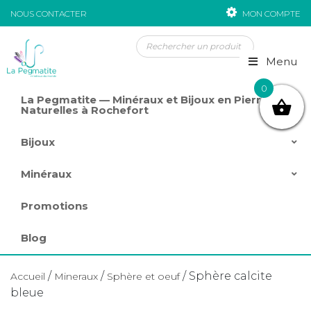
NOUS CONTACTER
MON COMPTE
Passer au contenu
Menu
0
La Pegmatite — Minéraux et Bijoux en Pierres
Naturelles à Rochefort
Bijoux
Minéraux
Promotions
Blog
/
/
/ Sphère calcite
Accueil
Mineraux
Sphère et oeuf
bleue