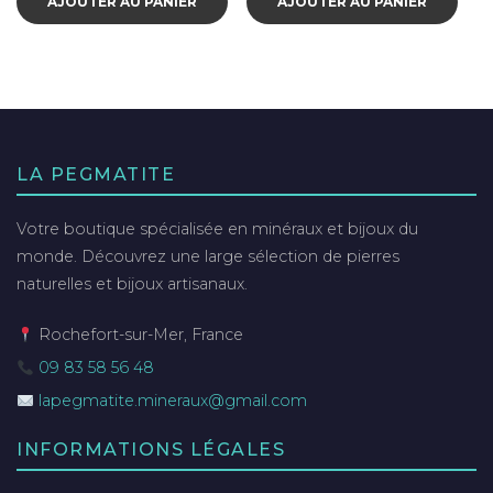
AJOUTER AU PANIER
AJOUTER AU PANIER
LA PEGMATITE
Votre boutique spécialisée en minéraux et bijoux du
monde. Découvrez une large sélection de pierres
naturelles et bijoux artisanaux.
Rochefort-sur-Mer, France
09 83 58 56 48
lapegmatite.mineraux@gmail.com
INFORMATIONS LÉGALES