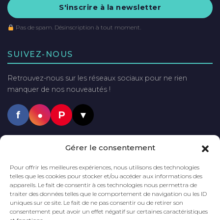
S'inscrire à la newsletter
Pas de spam. Désinscription à tout moment.
SUIVEZ-NOUS
Retrouvez-nous sur les réseaux sociaux pour ne rien
manquer de nos nouveautés !
f
●
P
▼
PAIEMENTS SÉCURISÉS
Gérer le consentement
VISA
Mastercard
PayPal
Pour offrir les meilleures expériences, nous utilisons des technologies
telles que les cookies pour stocker et/ou accéder aux informations des
appareils. Le fait de consentir à ces technologies nous permettra de
traiter des données telles que le comportement de navigation ou les ID
uniques sur ce site. Le fait de ne pas consentir ou de retirer son
LIVRAISON GRATUITE
DÈS 60€
DÉLAI DE LIVRAISON
2 à 5 JOURS
consentement peut avoir un effet négatif sur certaines caractéristiques
D'ACHAT*