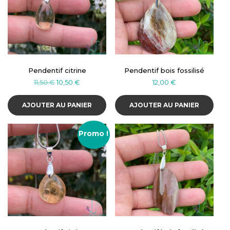
Pendentif citrine
Pendentif bois fossilisé
Le
Le
11,50
€
10,50
€
12,00
€
prix
prix
initial
actuel
AJOUTER AU PANIER
AJOUTER AU PANIER
était :
est :
11,50 €.
10,50 €.
Promo !