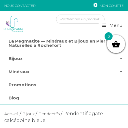
NOUS CONTACTER
MON COMPTE
Passer au contenu
Menu
0
La Pegmatite — Minéraux et Bijoux en Pierres
Naturelles à Rochefort
Bijoux
Minéraux
Promotions
Blog
/
/
/ Pendentif agate
Accueil
Bijoux
Pendentifs
calcédoine bleue