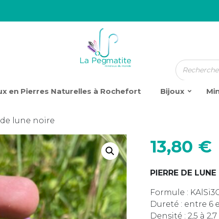
x en Pierres Naturelles à Rochefort
Bijoux
Mi
 de lune noire
13,80
€
PIERRE DE LUNE
Formule : KAlSi3
Dureté : entre 6 e
Densité : 2,5 à 2,7