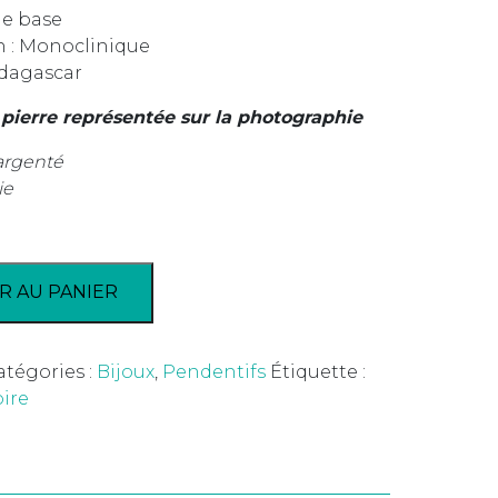
de base
in : Monoclinique
dagascar
 pierre représentée sur la photographie
argenté
ie
R AU PANIER
atégories :
Bijoux
,
Pendentifs
Étiquette :
oire