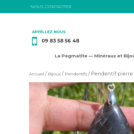
NOUS CONTACTER
Passer au contenu
APPELLEZ-NOUS
09 83 58 56 48
La Pegmatite — Minéraux et Bijou
/
/
/ Pendentif pierre
Accueil
Bijoux
Pendentifs