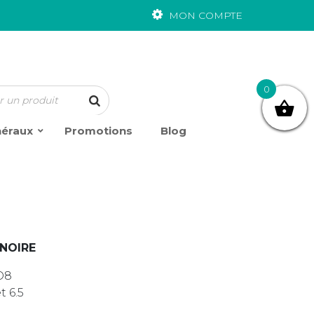
MON COMPTE
0
néraux
Promotions
Blog
 NOIRE
O8
t 6.5