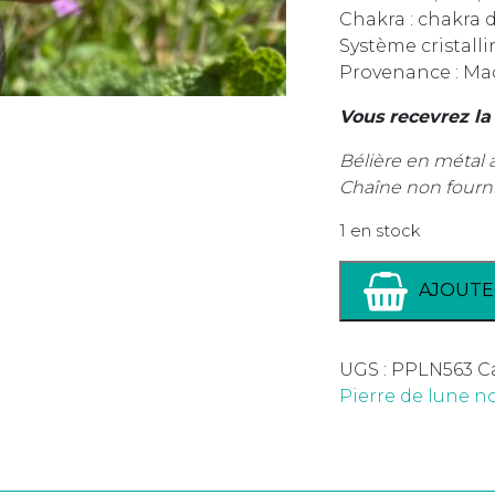
Chakra : chakra 
Système cristall
Provenance : Ma
Vous recevrez la
Bélière en métal 
Chaîne non fourn
1 en stock
AJOUTE
UGS :
PPLN563
C
Pierre de lune n