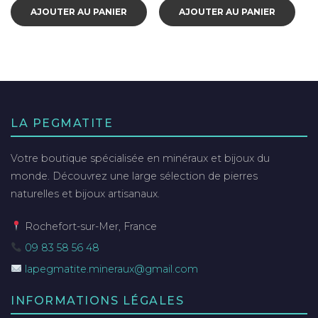
AJOUTER AU PANIER
AJOUTER AU PANIER
LA PEGMATITE
Votre boutique spécialisée en minéraux et bijoux du
monde. Découvrez une large sélection de pierres
naturelles et bijoux artisanaux.
Rochefort-sur-Mer, France
09 83 58 56 48
lapegmatite.mineraux@gmail.com
INFORMATIONS LÉGALES