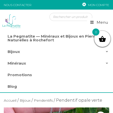
NOUS CONTACTER
MON COMPTE
Passer au contenu
Menu
0
La Pegmatite — Minéraux et Bijoux en Pierres
Naturelles à Rochefort
Bijoux
Minéraux
Promotions
Blog
/
/
/ Pendentif opale verte
Accueil
Bijoux
Pendentifs