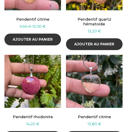
Pendentif citrine
Pendentif quartz
hématoïde
Le
Le
11,50
€
10,50
€
13,20
€
prix
prix
initial
actuel
AJOUTER AU PANIER
était :
est :
AJOUTER AU PANIER
11,50 €.
10,50 €.
Pendentif rhodonite
Pendentif citrine
14,20
€
13,80
€