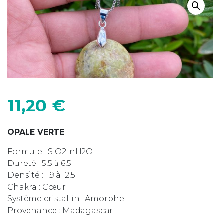
11,20
€
OPALE VERTE
Formule : SiO2-nH2O
Dureté : 5,5 à 6,5
Densité : 1,9 à 2,5
Chakra : Cœur
Système cristallin : Amorphe
Provenance : Madagascar