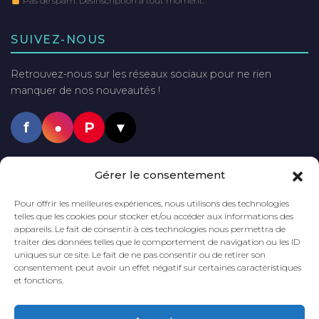
Pas de spam. Désinscription à tout moment.
SUIVEZ-NOUS
Retrouvez-nous sur les réseaux sociaux pour ne rien
manquer de nos nouveautés !
f
●
P
▼
PAIEMENTS SÉCURISÉS
Gérer le consentement
VISA
Mastercard
PayPal
Pour offrir les meilleures expériences, nous utilisons des technologies
telles que les cookies pour stocker et/ou accéder aux informations des
appareils. Le fait de consentir à ces technologies nous permettra de
traiter des données telles que le comportement de navigation ou les ID
uniques sur ce site. Le fait de ne pas consentir ou de retirer son
LIVRAISON GRATUITE
DÈS 60€
DÉLAI DE LIVRAISON
2 à 5 JOURS
consentement peut avoir un effet négatif sur certaines caractéristiques
D'ACHAT*
et fonctions.
*En France métropolitaine